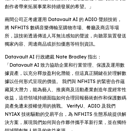
創作者帶來拓展事業和持續發展的希望。」
兩間公司正考慮運用 Datavault AI 的 ADIO 聲頻技術，
將 NFHITS 數碼音樂傳輸至購物市場、餐廳及商店等場
所，該技術透過傳送人耳無法感知的聲波，向聽眾裝置發送
獨家內容、周邊商品或折扣優惠等特別資訊。
Datavault AI 行政總裁 Nate Bradley 指出：
「Datavault AI 致力協助企業和行業管理、保護及運用數
據資產，以充分釋放盈利化潛能，但這真正關鍵在於理解數
據以任何形式呈現的價值。 我們與 NFHITS 的緊密合作蘊
藏莫大潛力，能為藝人、推廣商及活動產業創造年度經常性
收益，這些領域持續面臨如何合理回報藝術創作和保護數碼
資產免遭未授權使用的挑戰。 VerifyU、ADIO 及我們
NYIAX 技術驅動的交易平台，為 NFHITS 生態系統提供解
決方案，展現我們如何與合作夥伴攜手革新行業，並在獨特
領域開創無人能及的收益來源。」