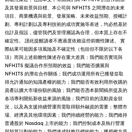
及其發展前景與目標、本公司與 NFHITS 之間潛在的未來
項目、商業機遇與前景、發展策略、未來收益預期、授權計
劃、專利計劃以及專利技術的成功實施等表述，均必然基於
估計及假設，儘管我們及管理層認為合理，但本質上存在不
確定性。 謹此提醒讀者不應過度依賴這些前瞻性陳述。 實
際結果可能因多項風險及不確定性（包括但不限於以下各
項）而與上述前瞻性陳述存在重大差異：我們能否實現與
NFHITS 擬議合作所預期的效益；我們能否擴展與
NFHITS 的潛在合作關係；我們成功運用所有已獲發並取
得允許通知的知識產權的能力；我們能否有效利用所收購的
資產以擴大市場份額的風險；我們能否憑本新聞稿所提及的
各項專利開拓新收益來源的風險；我們目前的流動資金狀
況，以及為支援持續營運而需取得額外融資的需要；整體市
場、經濟及其他環境因素；我們持續經營的能力；我們維持
普通股於 Nasdaq 上市的能力；我們控制成本及執行營運
與預算計劃的能力；我們達成財務目標的能力；獲授權方是