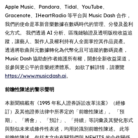
Apple Music、Pandora、Tidal、YouTube、
Gracenote、IHeartRadio 等平台與 Music Dash 合作，
我們的使命是革新音樂數據在數碼時代的管理、分發及盈利
化方式。 我們透過 AI 分析、區塊鏈驗證及透明版稅收益追
蹤，讓藝人、製作人及權利持有人全面掌控其作品資產。
透過將歌曲與元數據轉化為代幣化且可追蹤的數碼資產，
Music Dash 協助創作者維護所有權，開創全新收益渠道，
並參與更公平的音樂經濟體系。 如欲了解詳情，請瀏覽
https://www.musicdash.ai
。
前瞻性陳述的警示聲明
本新聞稿載有《1995 年私人證券訴訟改革法案》（經修
訂）及其他證券法律中所界定的「前瞻性陳述」。 「預
期」、「將會」、「預計」、「持續」等詞彙及其變化形式
與類似未來或條件性表述，均用於識別前瞻性陳述。 此等
前瞻性陳述，包括本文中有關我們與 NFHITS 的合作關係